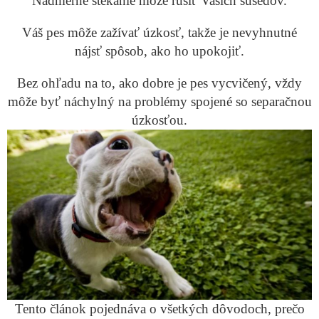
Nadmerné štekanie môže rušiť Vašich susedov.
Váš pes môže zažívať úzkosť, takže je nevyhnutné
nájsť spôsob, ako ho upokojiť.
Bez ohľadu na to, ako dobre je pes vycvičený, vždy
môže byť náchylný na problémy spojené so separačnou
úzkosťou.
Tento článok pojednáva o všetkých dôvodoch, prečo