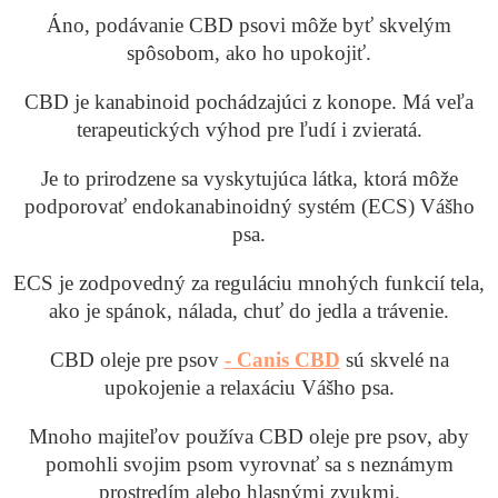
Áno, podávanie CBD psovi môže byť skvelým
spôsobom, ako ho upokojiť.
CBD je kanabinoid pochádzajúci z konope. Má veľa
terapeutických výhod pre ľudí i zvieratá.
Je to prirodzene sa vyskytujúca látka, ktorá môže
podporovať endokanabinoidný systém (ECS) Vášho
psa.
ECS je zodpovedný za reguláciu mnohých funkcií tela,
ako je spánok, nálada, chuť do jedla a trávenie.
CBD oleje pre psov
- Canis CBD
sú skvelé na
upokojenie a relaxáciu Vášho psa.
Mnoho majiteľov používa CBD oleje pre psov, aby
pomohli svojim psom vyrovnať sa s neznámym
prostredím alebo hlasnými zvukmi.