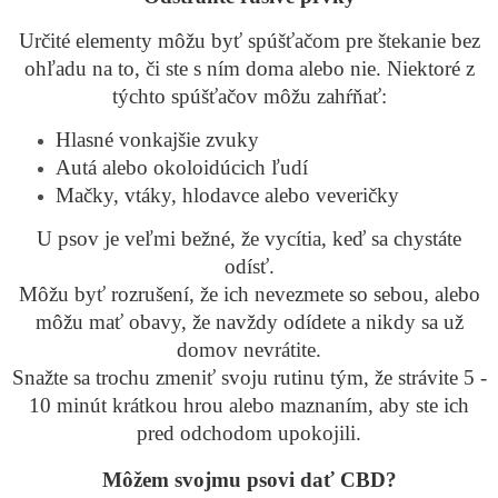
Určité elementy môžu byť spúšťačom pre štekanie bez
ohľadu na to, či ste s ním doma alebo nie. Niektoré z
týchto spúšťačov môžu zahŕňať:
Hlasné vonkajšie zvuky
Autá alebo okoloidúcich ľudí
Mačky, vtáky, hlodavce alebo veveričky
U psov je veľmi bežné, že vycítia, keď sa chystáte
odísť.
Môžu byť rozrušení, že ich nevezmete so sebou, alebo
môžu mať obavy, že navždy odídete a nikdy sa už
domov nevrátite.
Snažte sa trochu zmeniť svoju rutinu tým, že strávite 5 -
10 minút krátkou hrou alebo maznaním, aby ste ich
pred odchodom upokojili.
Môžem svojmu psovi dať CBD?