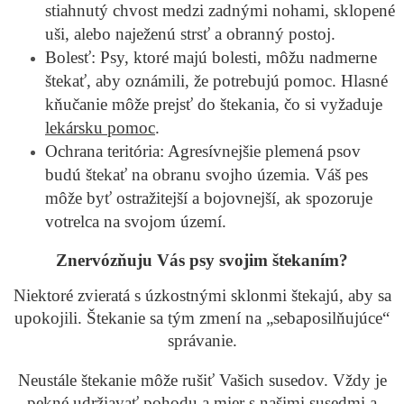
stiahnutý chvost medzi zadnými nohami, sklopené
uši, alebo naježenú strsť a obranný postoj.
Bolesť: Psy, ktoré majú bolesti, môžu nadmerne
štekať, aby oznámili, že potrebujú pomoc. Hlasné
kňučanie môže prejsť do štekania, čo si vyžaduje
lekársku pomoc
.
Ochrana teritória: Agresívnejšie plemená psov
budú štekať na obranu svojho územia. Váš pes
môže byť ostražitejší a bojovnejší, ak spozoruje
votrelca na svojom území.
Znervózňuju Vás psy svojim štekaním?
Niektoré zvieratá s úzkostnými sklonmi štekajú, aby sa
upokojili. Štekanie sa tým zmení na „sebaposilňujúce“
správanie.
Neustále štekanie môže rušiť Vašich susedov. Vždy je
pekné udržiavať pohodu a mier s našimi susedmi a