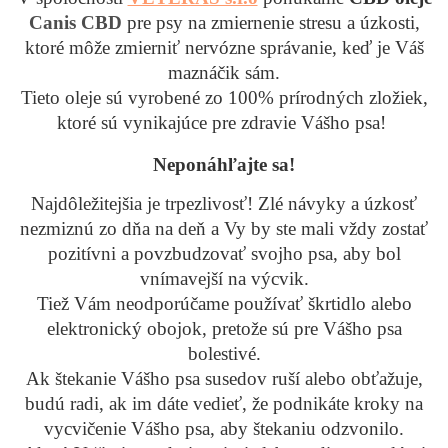
Canis CBD
pre psy na zmiernenie stresu a úzkosti,
ktoré môže zmierniť nervózne správanie, keď je Váš
maznáčik sám.
Tieto oleje sú vyrobené zo 100% prírodných zložiek,
ktoré sú vynikajúce pre zdravie Vášho psa!
Neponáhľajte sa!
Najdôležitejšia je trpezlivosť! Zlé návyky a úzkosť
nezmiznú zo dňa na deň a Vy by ste mali vždy zostať
pozitívni a povzbudzovať svojho psa, aby bol
vnímavejší na výcvik.
Tiež Vám neodporúčame používať škrtidlo alebo
elektronický obojok, pretože sú pre Vášho psa
bolestivé.
Ak štekanie Vášho psa susedov ruší alebo obťažuje,
budú radi, ak im dáte vedieť, že podnikáte kroky na
vycvičenie Vášho psa, aby štekaniu odzvonilo.