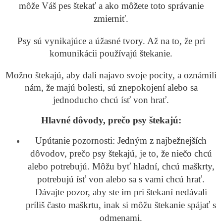
môže Váš pes štekať a ako môžete toto správanie
zmierniť.
Psy sú vynikajúce a úžasné tvory. Až na to, že pri
komunikácii používajú štekanie.
Možno štekajú, aby dali najavo svoje pocity, a oznámili
nám, že majú bolesti, sú znepokojení alebo sa
jednoducho chcú ísť von hrať.
Hlavné dôvody, prečo psy štekajú:
Upútanie pozornosti: Jedným z najbežnejších
dôvodov, prečo psy štekajú, je to, že niečo chcú
alebo potrebujú. Môžu byť hladní, chcú maškrty,
potrebujú ísť von alebo sa s vami chcú hrať.
Dávajte pozor, aby ste im pri štekaní nedávali
príliš často maškrtu, inak si môžu štekanie spájať s
odmenami.