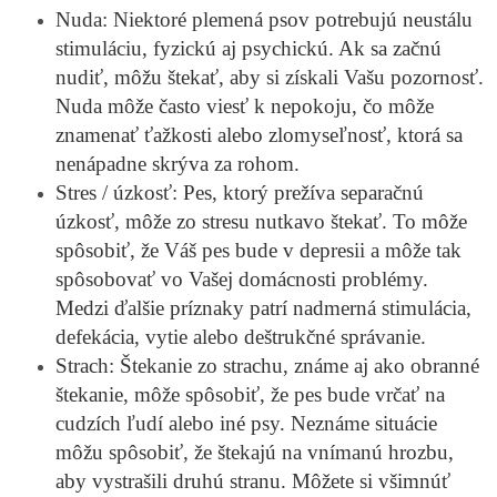
Nuda: Niektoré plemená psov potrebujú neustálu
stimuláciu, fyzickú aj psychickú. Ak sa začnú
nudiť, môžu štekať, aby si získali Vašu pozornosť.
Nuda môže často viesť k nepokoju, čo môže
znamenať ťažkosti alebo zlomyseľnosť, ktorá sa
nenápadne skrýva za rohom.
Stres / úzkosť: Pes, ktorý prežíva separačnú
úzkosť, môže zo stresu nutkavo štekať. To môže
spôsobiť, že Váš pes bude v depresii a môže tak
spôsobovať vo Vašej domácnosti problémy.
Medzi ďalšie príznaky patrí nadmerná stimulácia,
defekácia, vytie alebo deštrukčné správanie.
Strach: Štekanie zo strachu, známe aj ako obranné
štekanie, môže spôsobiť, že pes bude vrčať na
cudzích ľudí alebo iné psy. Neznáme situácie
môžu spôsobiť, že štekajú na vnímanú hrozbu,
aby vystrašili druhú stranu. Môžete si všimnúť