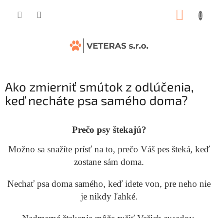
Prejsť
NÁKUP
na
obsah
KOŠÍK
Ako zmierniť smútok z odlúčenia,
keď necháte psa samého doma?
Prečo psy štekajú?
Možno sa snažíte prísť na to, prečo Váš pes šteká, keď
zostane sám doma.
Nechať psa doma samého, keď idete von, pre neho nie
je nikdy ľahké.