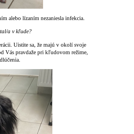
ním alebo lízaním nezaniesla infekcia.
tal/a v kľude?
cii. Uistite sa, že majú v okolí svoje
od Vás pravdaže pri kľudovom režime,
dlúčenia.