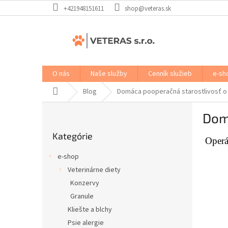
Prejsť
+421948151611
shop@veteras.sk
na
obsah
O nás
Naše služby
Cenník služieb
e-sh
Domov
Blog
Domáca pooperačná starostlivosť 
B
Dom
o
Preskočiť
č
Kategórie
kategórie
n
Operá
ý
e-shop
p
Veterinárne diety
a
Konzervy
n
e
Granule
l
Kliešte a blchy
Psie alergie