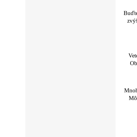
Buďte
zvýš
Vet
Ob
Mnoho
Môž