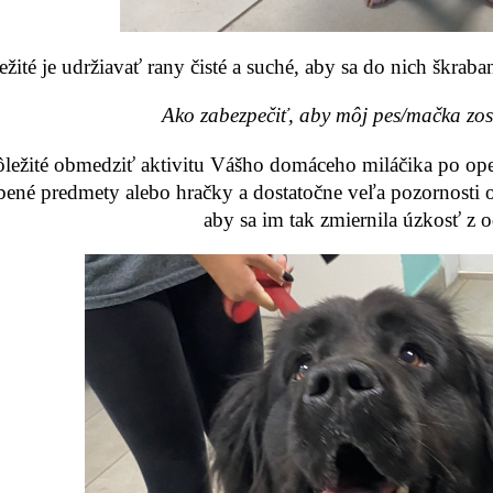
žité je udržiavať rany čisté a suché, aby sa do nich škraba
Ako zabezpečiť, aby môj pes/mačka zos
ôležité obmedziť aktivitu Vášho domáceho miláčika po operá
ené predmety alebo hračky a dostatočne veľa pozornosti 
aby sa im tak zmiernila úzkosť z o