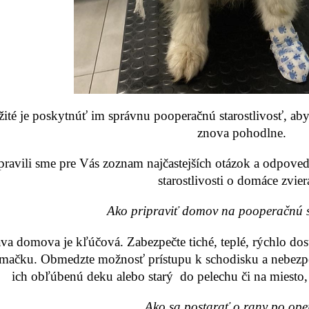
ité je poskytnúť im správnu pooperačnú starostlivosť, aby sa
znova pohodlne.
pravili sme pre Vás zoznam najčastejších otázok a odpove
starostlivosti o domáce zvier
Ako pripraviť domov na pooperačnú st
ava domova je kľúčová. Zabezpečte tiché, teplé, rýchlo do
 mačku. Obmedzte možnosť prístupu k schodisku a nebezp
ich obľúbenú deku alebo starý do pelechu či na miesto
Ako sa postarať o rany po ope