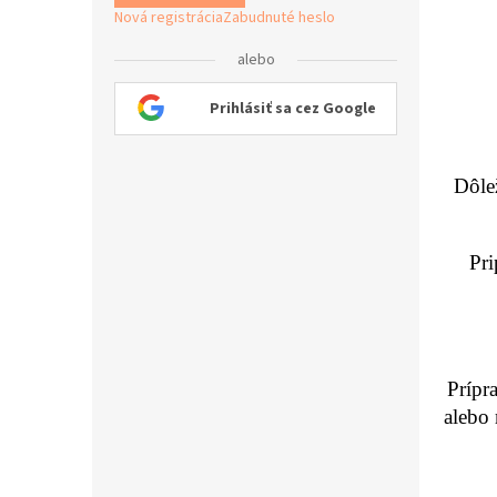
Nová registrácia
Zabudnuté heslo
alebo
Prihlásiť sa cez Google
Dôlež
Pri
Prípr
alebo