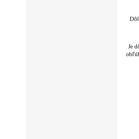
Dôle
Je d
obľúb