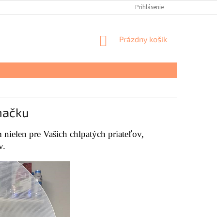
Prihlásenie
NÁKUPNÝ
Prázdny košík
KOŠÍK
mačku
nielen pre Vašich chlpatých priateľov,
v.