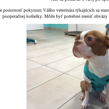
e pozornosť pokynom Vášho veterinára týkajúcich sa staros
pooperačnej košielky. Môže byť potrebné meniť obväzy a