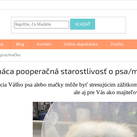
HĽADAŤ
op
Blog
Kontakt
Online objednávka
Značky
o psa/mačku
áca pooperačná starostlivosť o psa/
cia Vášho psa alebo mačky môže byť stresujúcim zážitkom 
ale aj pre Vás ako majiteľo