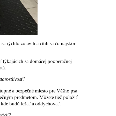
 rýchlo zotavili a cítili sa čo najskôr
dí týkajúcich sa domácej pooperačnej
atá.
arostlivosť?
stupné a bezpečné miesto pre Vášho psa
ečným predmetom. Môžete tiež položiť
, kde budú ležať a oddychovať.
rácii?