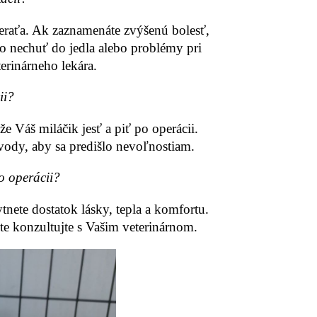
eraťa. Ak zaznamenáte zvýšenú bolesť,
ko nechuť do jedla alebo problémy pri
erinárneho lekára.
ii?
 Váš miláčik jesť a piť po operácii.
ody, aby sa predišlo nevoľnostiam.
po operácii?
ytnete dostatok lásky, tepla a komfortu.
ite konzultujte s Vašim veterinárnom.