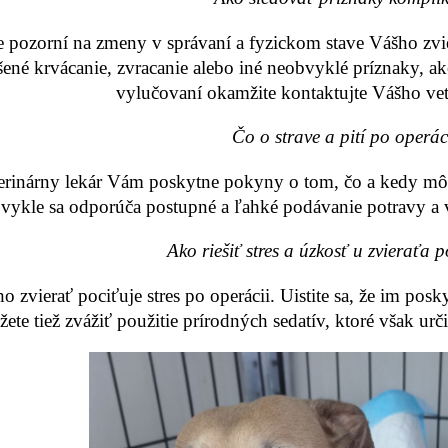
 pozorní na zmeny v správaní a fyzickom stave Vášho zvi
ené krvácanie, zvracanie alebo iné neobvyklé príznaky, a
vylučovaní okamžite kontaktujte Vášho vet
Čo o strave a pití po operác
erinárny lekár Vám poskytne pokyny o tom, čo a kedy môže
vykle sa odporúča postupné a ľahké podávanie potravy a v
Ako riešiť stres a úzkosť u zvieraťa 
 zvierať pociťuje stres po operácii. Uistite sa, že im posk
ete tiež zvážiť použitie prírodných sedatív, ktoré však urč