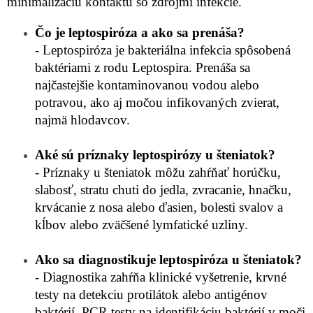
minimalizáciu kontaktu so zdrojmi infekcie.
Čo je leptospiróza a ako sa prenáša?
- Leptospiróza je bakteriálna infekcia spôsobená
baktériami z rodu Leptospira. Prenáša sa
najčastejšie kontaminovanou vodou alebo
potravou, ako aj močou infikovaných zvierat,
najmä hlodavcov.
Aké sú príznaky leptospirózy u šteniatok?
- Príznaky u šteniatok môžu zahŕňať horúčku,
slabosť, stratu chuti do jedla, zvracanie, hnačku,
krvácanie z nosa alebo ďasien, bolesti svalov a
kĺbov alebo zväčšené lymfatické uzliny.
Ako sa diagnostikuje leptospiróza u šteniatok?
- Diagnostika zahŕňa klinické vyšetrenie, krvné
testy na detekciu protilátok alebo antigénov
baktérií, PCR testy na identifikáciu baktérií v moči