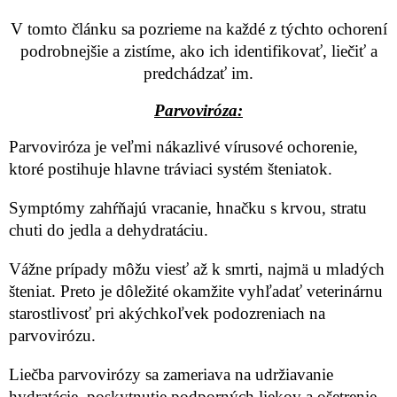
V tomto článku sa pozrieme na každé z týchto ochorení
podrobnejšie a zistíme, ako ich identifikovať, liečiť a
predchádzať im.
Parvoviróza:
Parvoviróza je veľmi nákazlivé vírusové ochorenie,
ktoré postihuje hlavne tráviaci systém šteniatok.
Symptómy zahŕňajú vracanie, hnačku s krvou, stratu
chuti do jedla a dehydratáciu.
Vážne prípady môžu viesť až k smrti, najmä u mladých
šteniat. Preto je dôležité okamžite vyhľadať veterinárnu
starostlivosť pri akýchkoľvek podozreniach na
parvovirózu.
Liečba parvovirózy sa zameriava na udržiavanie
hydratácie, poskytnutie podporných liekov a ošetrenie