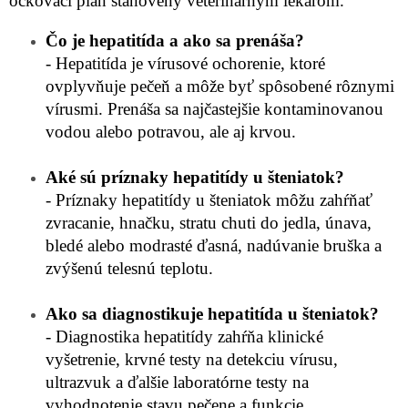
očkovací plán stanovený veterinárnym lekárom.
Čo je hepatitída a ako sa prenáša?
- Hepatitída je vírusové ochorenie, ktoré
ovplyvňuje pečeň a môže byť spôsobené rôznymi
vírusmi. Prenáša sa najčastejšie kontaminovanou
vodou alebo potravou, ale aj krvou.
Aké sú príznaky hepatitídy u šteniatok?
- Príznaky hepatitídy u šteniatok môžu zahŕňať
zvracanie, hnačku, stratu chuti do jedla, únava,
bledé alebo modrasté ďasná, nadúvanie bruška a
zvýšenú telesnú teplotu.
Ako sa diagnostikuje hepatitída u šteniatok?
- Diagnostika hepatitídy zahŕňa klinické
vyšetrenie, krvné testy na detekciu vírusu,
ultrazvuk a ďalšie laboratórne testy na
vyhodnotenie stavu pečene a funkcie.