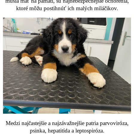
musia mať na pamäti, sú najnebezpečnejšie ochorenia,
ktoré môžu postihnúť ich malých miláčikov.
Medzi najčastejšie a najzávažnejšie patria parvoviróza,
psinka, hepatitída a leptospiróza.