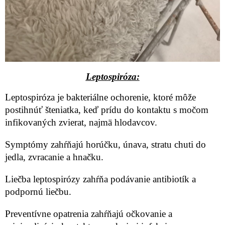
Leptospiróza:
Leptospiróza je bakteriálne ochorenie, ktoré môže
postihnúť šteniatka, keď prídu do kontaktu s močom
infikovaných zvierat, najmä hlodavcov.
Symptómy zahŕňajú horúčku, únava, stratu chuti do
jedla, zvracanie a hnačku.
Liečba leptospirózy zahŕňa podávanie antibiotík a
podpornú liečbu.
Preventívne opatrenia zahŕňajú očkovanie a