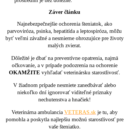
prostredím je tiež dôležité.
Záver článku
Najnebezpečnejšie ochorenia šteniatok, ako
parvoviróza, psinka, hepatitída a leptospiróza, môžu
byť veľmi závažné a nesmierne ohrozujúce pre životy
malých zvierat.
Dôležité je dbať na preventívne opatrenia, najmä
očkovanie, a v prípade podozrenia na ochorenie
OKAMŽITE
vyhľadať veterinársku starostlivosť.
V žiadnom prípade nesmiete zanedbávať alebo
niekoľko dní ignorovať viditeľné príznaky
nechutenstva a hnačiek!
Veterinárna ambulancia
VETERAS.sk
je tu, aby
pomohla a poskytla najlepšiu možnú starostlivosť pre
vaše šteniatko.