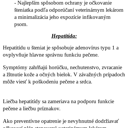
- Najlepším spôsobom ochrany je očkovanie
šteniatka podľa odporúčaní veterinárnym lekárom
a minimalizácia jeho expozície infikovaným
psom.
Hepatitída:
Hepatitídu u šteniat je spôsobuje adenovírus typu 1 a
ovplyvňuje hlavne správnu funkciu pečene.
Symptómy zahŕňajú horúčku, nechutenstvo, zvracanie
a žltnutie kože a očných bielok. V závažných prípadoch
môže viesť k poškodeniu pečene a srdca.
Liečba hepatitídy sa zameriava na podporu funkcie
pečene a liečbu príznakov.
Ako preventívne opatrenie je nevyhnutné dodržiavať