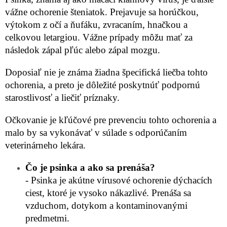
vážne ochorenie šteniatok. Prejavuje sa horúčkou,
výtokom z očí a ňufáku, zvracaním, hnačkou a
celkovou letargiou. Vážne prípady môžu mať za
následok zápal pľúc alebo zápal mozgu.
Doposiaľ nie je známa žiadna špecifická liečba tohto
ochorenia, a preto je dôležité poskytnúť podpornú
starostlivosť a liečiť príznaky.
Očkovanie je kľúčové pre prevenciu tohto ochorenia a
malo by sa vykonávať v súlade s odporúčaním
veterinárneho lekára.
Čo je psinka a ako sa prenáša?
- Psinka je akútne vírusové ochorenie dýchacích
ciest, ktoré je vysoko nákazlivé. Prenáša sa
vzduchom, dotykom a kontaminovanými
predmetmi.