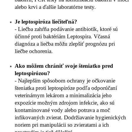
alebo krvi a ďalšie laboratórne testy.
Je leptospiróza liečiteľná?
- Liečba zahŕňa podávanie antibiotík, ktoré sú
účinné proti baktériám Leptospira. Včasná
diagnóza a liečba môžu zlepšiť prognózu pri
liečbe ochorenia.
Ako môžem chrániť svoje šteniatko pred
leptospirózou?
- Najlepším spôsobom ochrany je očkovanie
šteniatka proti leptospiróze podľa odporúčaní
veterinárnym lekárom a minimalizácia jeho
expozície možným zdrojom infekcie, ako sú
kontaminované vody alebo potrava a moč
infikovaných zvierat. Dodržiavanie hygienických
noriem pri manipulácii so zvieratami a ich