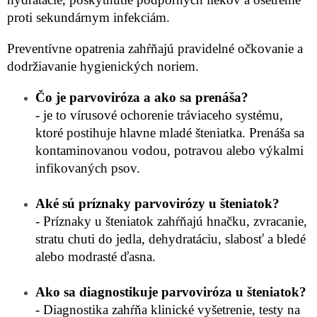
proti sekundárnym infekciám.
Preventívne opatrenia zahŕňajú pravidelné očkovanie a
dodržiavanie hygienických noriem.
Čo je parvoviróza a ako sa prenáša?
- je to vírusové ochorenie tráviaceho systému,
ktoré postihuje hlavne mladé šteniatka. Prenáša sa
kontaminovanou vodou, potravou alebo výkalmi
infikovaných psov.
Aké sú príznaky parvovirózy u šteniatok?
- Príznaky u šteniatok zahŕňajú hnačku, zvracanie,
stratu chuti do jedla, dehydratáciu, slabosť a bledé
alebo modrasté ďasna.
Ako sa diagnostikuje parvoviróza u šteniatok?
- Diagnostika zahŕňa klinické vyšetrenie, testy na