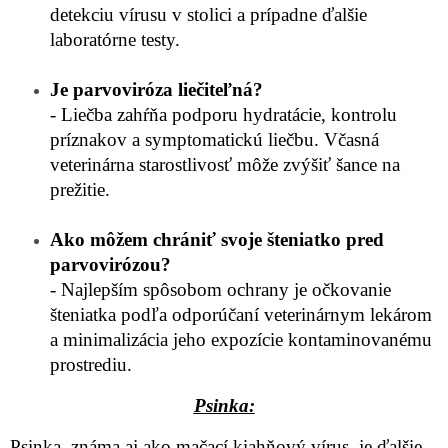
detekciu vírusu v stolici a prípadne ďalšie
laboratórne testy.
Je parvoviróza liečiteľná?
- Liečba zahŕňa podporu hydratácie, kontrolu
príznakov a symptomatickú liečbu. Včasná
veterinárna starostlivosť môže zvýšiť šance na
prežitie.
Ako môžem chrániť svoje šteniatko pred
parvovirózou?
- Najlepším spôsobom ochrany je očkovanie
šteniatka podľa odporúčaní veterinárnym lekárom
a minimalizácia jeho expozície kontaminovanému
prostrediu.
Psinka:
Psinka, známa aj ako mačací kiahňový vírus, je ďalšie