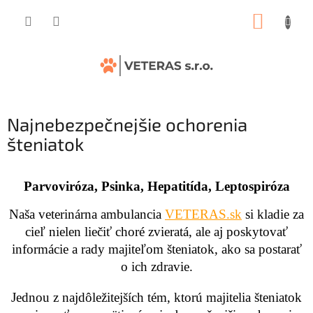
Prejsť
NÁKUP
na
obsah
KOŠÍK
Najnebezpečnejšie ochorenia
šteniatok
Parvoviróza, Psinka, Hepatitída, Leptospiróza
Naša veterinárna ambulancia
VETERAS.sk
si kladie za
cieľ nielen liečiť choré zvieratá, ale aj poskytovať
informácie a rady majiteľom šteniatok, ako sa postarať
o ich zdravie.
Jednou z najdôležitejších tém, ktorú majitelia šteniatok