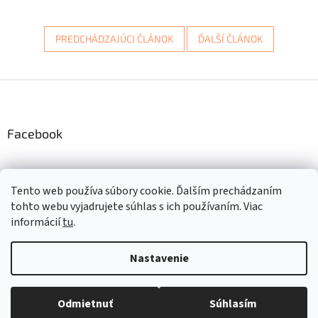
PREDCHÁDZAJÚCI ČLÁNOK
ĎALŠÍ ČLÁNOK
Z
á
p
ä
Facebook
t
i
e
Instagram
Tento web používa súbory cookie. Ďalším prechádzaním
tohto webu vyjadrujete súhlas s ich používaním. Viac
informácií
tu
.
Vytvoril Shoptet
Nastavenie
Copyright 2026
VETERAS.sk
. Všetky práva vyhradené.
Upraviť
Odmietnuť
Súhlasím
nastavenie cookies