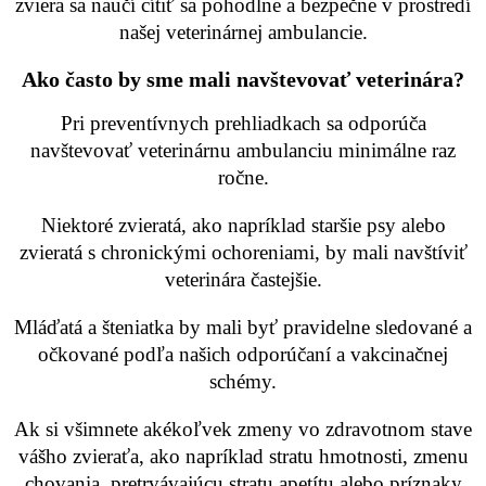
zviera sa naučí cítiť sa pohodlne a bezpečne v prostredí
našej veterinárnej ambulancie.
Ako často by sme mali navštevovať veterinára?
Pri preventívnych prehliadkach sa odporúča
navštevovať veterinárnu ambulanciu minimálne raz
ročne.
Niektoré zvieratá, ako napríklad staršie psy alebo
zvieratá s chronickými ochoreniami, by mali navštíviť
veterinára častejšie.
Mláďatá a šteniatka by mali byť pravidelne sledované a
očkované podľa našich odporúčaní a vakcinačnej
schémy.
Ak si všimnete akékoľvek zmeny vo zdravotnom stave
vášho zvieraťa, ako napríklad stratu hmotnosti, zmenu
chovania, pretrvávajúcu stratu apetítu alebo príznaky