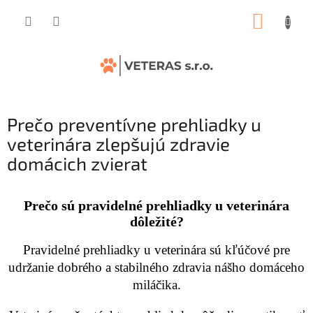
Prejsť
NÁKUP
na
obsah
KOŠÍK
Prečo preventívne prehliadky u
veterinára zlepšujú zdravie
domácich zvierat
Prečo sú pravidelné prehliadky u veterinára
dôležité?
Pravidelné prehliadky u veterinára sú kľúčové pre
udržanie dobrého a stabilného zdravia nášho domáceho
miláčika.