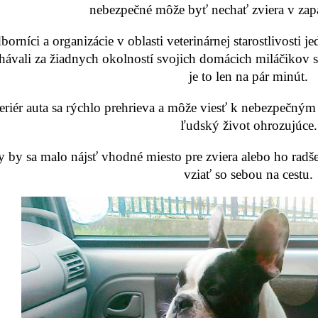
nebezpečné môže byť nechať zviera v za
borníci a organizácie v oblasti veterinárnej starostlivosti 
hávali za žiadnych okolností svojich domácich miláčikov 
je to len na pár minút.
teriér auta sa rýchlo prehrieva a môže viesť k nebezpečným t
ľudský život ohrozujúce.
 by sa malo nájsť vhodné miesto pre zviera alebo ho radš
vziať so sebou na cestu.