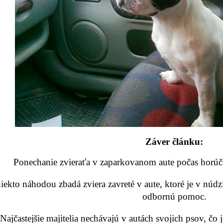
Záver článku:
Ponechanie zvieraťa v zaparkovanom aute počas horú
iekto náhodou zbadá zviera zavreté v aute, ktoré je v núdzi
odbornú pomoc.
Najčastejšie majitelia nechávajú v autách svojich psov, čo