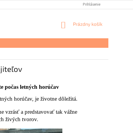
Prihlásenie
NÁKUPNÝ
Prázdny košík
KOŠÍK
jiteľov
e počas letných horúčav
tných horúčav, je životne dôležitá.
ne vzrásť a predstavovať tak vážne
ch živých tvorov.