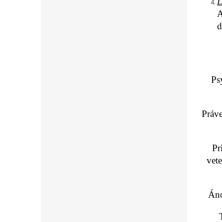
D
A
d
Ps
Práve
Pr
vete
Áno