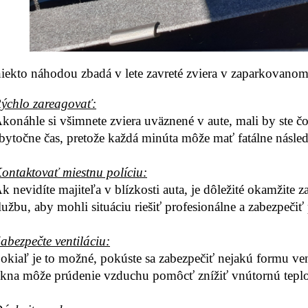
iekto náhodou zbadá v lete zavreté zviera v zaparkovanom
ýchlo zareagovať:
konáhle si všimnete zviera uväznené v aute, mali by ste čo
bytočne čas, pretože každá minúta môže mať fatálne násled
ontaktovať miestnu políciu:
k nevidíte majiteľa v blízkosti auta, je dôležité okamžite 
lužbu, aby mohli situáciu riešiť profesionálne a zabezpečiť
abezpečte ventiláciu:
okiaľ je to možné, pokúste sa zabezpečiť nejakú formu ven
kna môže prúdenie vzduchu pomôcť znížiť vnútornú teplo