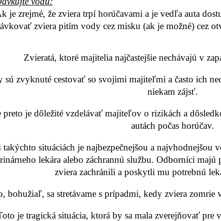
ávkujte vodu:
k je zrejmé, že zviera trpí horúčavami a je vedľa auta dost
ávkovať zviera pitím vody cez misku (ak je možné) cez o
Zvieratá, ktoré majitelia najčastejšie nechávajú v z
y sú zvyknuté cestovať so svojimi majiteľmi a často ich ne
niekam zájsť.
 preto je dôležité vzdelávať majiteľov o rizikách a dôsl
autách počas horúčav.
i takýchto situáciách je najbezpečnejšou a najvhodnejšou
rinárneho lekára alebo záchrannú službu. Odborníci majú po
zviera zachránili a poskytli mu potrebnú leká
, bohužiaľ, sa stretávame s prípadmi, kedy zviera zomrie
Toto je tragická situácia, ktorá by sa mala zverejňovať pre v