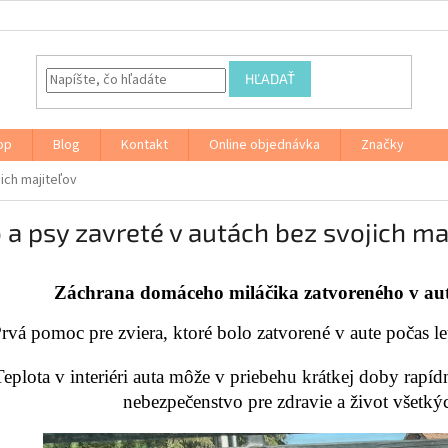
HĽADAŤ
op
Blog
Kontakt
Online objednávka
Značky
ich majiteľov
 a psy zavreté v autách bez svojich ma
Záchrana domáceho miláčika zatvoreného v aut
rvá pomoc pre zviera, ktoré bolo zatvorené v aute počas le
Teplota v interiéri auta môže v priebehu krátkej doby rapíd
nebezpečenstvo pre zdravie a život všetký