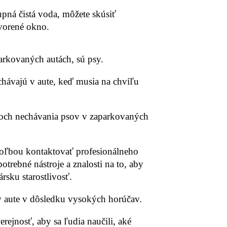
upná čistá voda, môžete skúsiť
tvorené okno.
aparkovaných autách, sú psy.
chávajú v aute, keď musia na chvíľu
edkoch nechávania psov v zaparkovaných
 voľbou kontaktovať profesionálneho
trebné nástroje a znalosti na to, aby
rsku starostlivosť.
 v aute v dôsledku vysokých horúčav.
erejnosť, aby sa ľudia naučili, aké