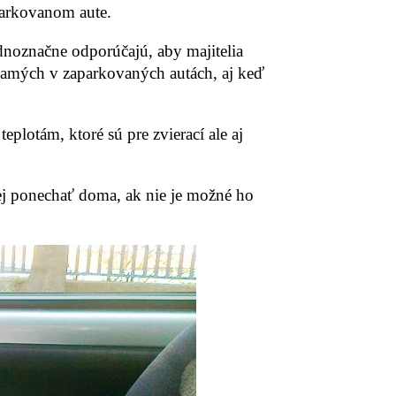
parkovanom aute.
jednoznačne odporúčajú, aby majitelia
samých v zaparkovaných autách, aj keď
eplotám, ktoré sú pre zvierací ale aj
ej ponechať doma, ak nie je možné ho