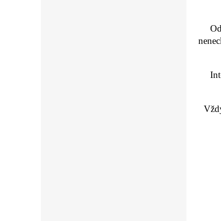
Od
nenec
In
Vždy