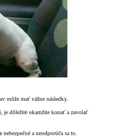
čav môže mať vážne následky.
, je dôležité okamžite konať a zavolať
 je nebezpečné a neodporúča sa to.