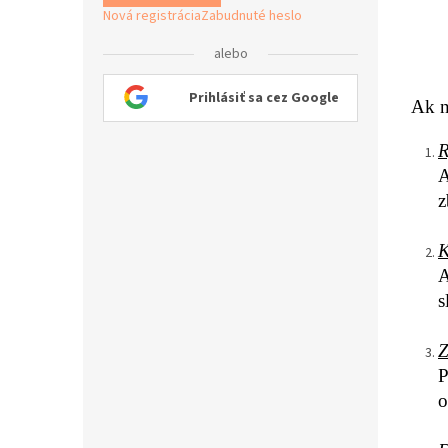
Nová registrácia
Zabudnuté heslo
alebo
Prihlásiť sa cez Google
Ak n
R
A
z
K
A
s
Z
P
o