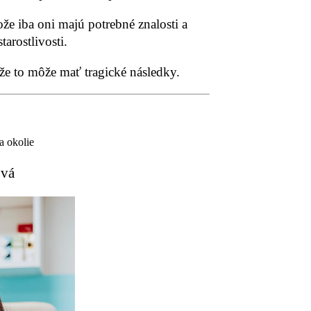
ože iba oni majú potrebné znalosti a
arostlivosti.
že to môže mať tragické následky.
a okolie
ová