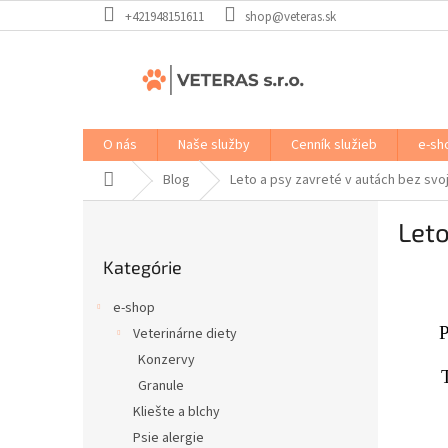
Prejsť
+421948151611
shop@veteras.sk
na
obsah
O nás
Naše služby
Cenník služieb
e-sh
Domov
Blog
Leto a psy zavreté v autách bez svoj
B
Leto
o
Preskočiť
č
Kategórie
kategórie
n
ý
e-shop
p
P
Veterinárne diety
a
Konzervy
n
e
Granule
l
Kliešte a blchy
Psie alergie