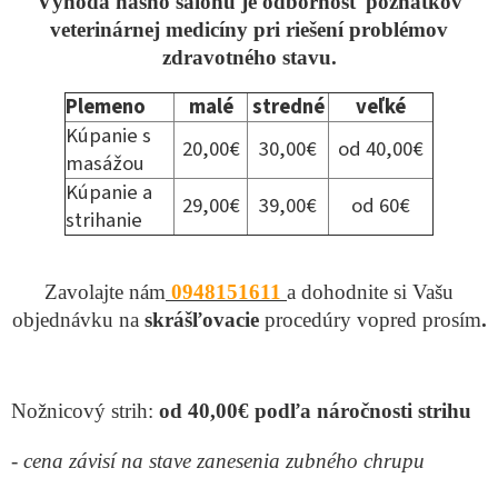
Výhoda nášho salónu je odbornosť poznatkov
veterinárnej medicíny pri riešení problémov
zdravotného stavu.
Plemeno
malé
stredné
veľké
Kúpanie s
20,00€
30,00€
od 40,00€
masážou
Kúpanie a
29,00€
39,00€
od 60€
strihanie
Zavolajte nám
0948151611
a dohodnite si
Vašu
objednávku na
skrášľovacie
procedúry vopred prosím
.
Nožnicový strih:
od 40,00€ podľa náročnosti strihu
-
cena závisí na stave zanesenia zubného chrupu