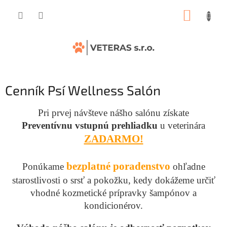
Prejsť
NÁKUP
na
obsah
KOŠÍK
Cenník Psí Wellness Salón
Pri prvej návšteve nášho salónu získate
Preventívnu vstupnú prehliadku
u veterinára
ZADARMO!
bezplatné poradenstvo
Ponúkame
ohľadne
starostlivosti o srsť a pokožku, kedy dokážeme určiť
vhodné kozmetické prípravky šampónov a
kondicionérov.