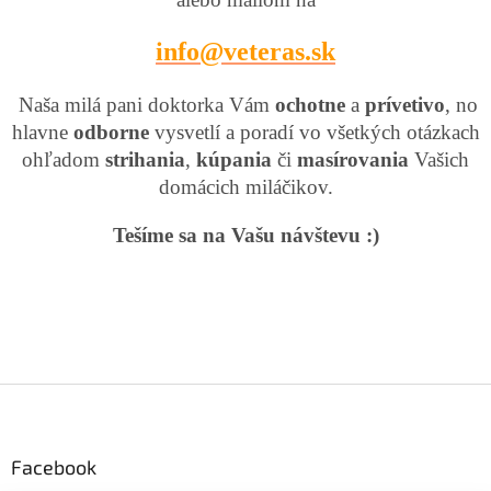
info@veteras.sk
Naša milá pani doktorka Vám
ochotne
a
prívetivo
, no
hlavne
odborne
vysvetlí a poradí vo všetkých otázkach
ohľadom
strihania
,
kúpania
či
masírovania
Vašich
domácich miláčikov.
Tešíme sa na Vašu návštevu :)
Z
á
p
ä
Facebook