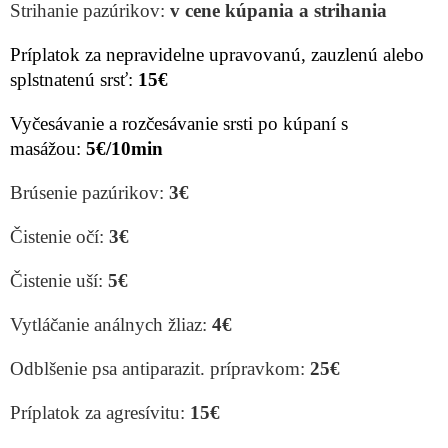
Strihanie pazúrikov:
v cene kúpania a strihania
Príplatok za nepravidelne upravovanú, zauzlenú alebo
splstnatenú srsť:
15€
Vyčesávanie a rozčesávanie srsti po kúpaní s
masážou:
5€/10min
Brúsenie pazúrikov:
3€
Čistenie očí:
3€
Čistenie uší:
5€
Vytláčanie análnych žliaz:
4€
Odblšenie psa antiparazit. prípravkom:
25€
Príplatok za agresívitu:
15€