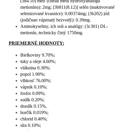
(3b4.10) meď (chelát medi hydroxyanalógu
metionínu): 2mg; [3b811(8.12)] selén (inaktivované
selenizované kvasnice): 0.00374mg; (3b202) jód
(jodičnan vápenatý bezvodý): 0.39mg.
Aminokyseliny, ich soli a analógy: (3c301) DL-
metionín, technicky čistý 1750mg.
PRIEMERNÉ HODNOTY:
Bielkoviny 9.70%;
tuky a oleje 4.60%;
vláknina 0.30%;
popol 1.90%;
vlhkosť 76.00%;
vápnik 0.10%;
fosfor 0.09%;
sodík 0.20%;
draslík 0.15%,
horčík 0.019%;
chlorid 0.40%;
síra 0.10%;