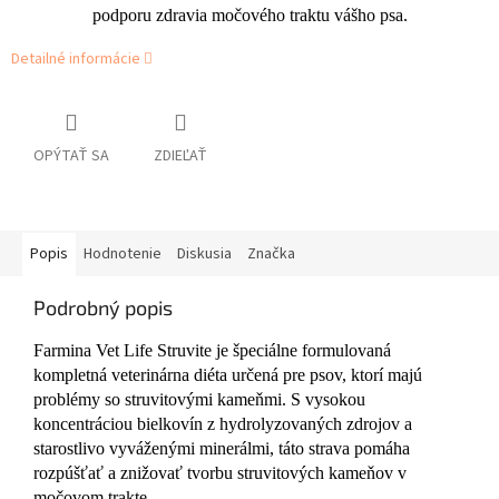
podporu zdravia močového traktu vášho psa.
Detailné informácie
OPÝTAŤ SA
ZDIEĽAŤ
Popis
Hodnotenie
Diskusia
Značka
Podrobný popis
Farmina Vet Life Struvite je špeciálne formulovaná
kompletná veterinárna diéta určená pre psov, ktorí majú
problémy so struvitovými kameňmi. S vysokou
koncentráciou bielkovín z hydrolyzovaných zdrojov a
starostlivo vyváženými minerálmi, táto strava pomáha
rozpúšťať a znižovať tvorbu struvitových kameňov v
močovom trakte.