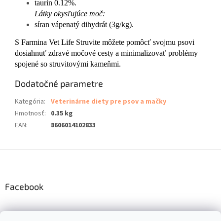
taurín 0.12%.
Látky okysľujúce moč:
síran vápenatý dihydrát (3g/kg).
S Farmina Vet Life Struvite môžete pomôcť svojmu psovi
dosiahnuť zdravé močové cesty a minimalizovať problémy
spojené so struvitovými kameňmi.
Dodatočné parametre
Kategória
:
Veterinárne diety pre psov a mačky
Hmotnosť
:
0.35 kg
EAN
:
8606014102833
Z
á
p
ä
Facebook
t
i
e