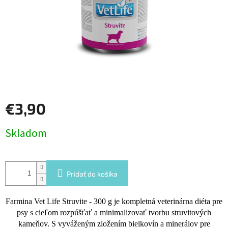
€3,90
Jednotková
Skladom
cena:
Pridať do košíka
Farmina Vet Life Struvite - 300 g je kompletná veterinárna diéta pre
psy s cieľom rozpúšťať a minimalizovať tvorbu struvitových
kameňov. S vyváženým zložením bielkovín a minerálov pre