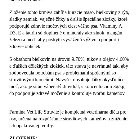
Zloženie tohto krmiva zahŕňa kuracie mäso, bielkoviny z rýb,
sladký zemiak, vaječné žĺtky a ďalšie špeciálne zložky, ktoré
podporujú zdravie močových ciest vášho psa. Vitamíny A,
D3, E a taurín sú doplnené o minerály ako zinok, mangán,
železo a meď, aby poskytli vyváženú výživu a podporili
zdravie obličiek.
S obsahom bielkovín na úrovni 9.70%, tukov a olejov 4.60%
a ďalších dôležitých zložiek, táto strava je navrhnutá tak, aby
zodpovedala potrebám psa s problémami spojenými so
struvitovými kameňmi. Navyše, obsahuje látky okysľujúce
moč, ako je síran vápenatý dihydrát, s koncentráciou 3g/kg,
čo podporuje zdravé močenie a kontroluje tvorbu kameňov.
Farmina Vet Life Struvite je kompletná veterinárna diéta pre
psy, určená na rozpúšťanie struvitových kameňov a zníženie
ich opakovanej tvorby.
ZLOŽENIE: