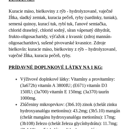
Kuracie mäso, bielkoviny z rýb - hydrolyzované, vaječné
žĺtka, sladký zemiak, kuracia pečeň, ryby (sardinky, tuniak),
semená quinoy, kurací tuk, rybí tuk, ľanové semiačka,
chlorid draselný, chlorid sodný, síran vápenatý dihydrát,
frukto-oligosacharidy, výťažok z kvasníc (zdroj mannán-
oligosacharidov), sušené pivovarské kvasnice. Zdroje
bielkovín: kuracie mäso, bielkoviny z rýb – hydrolyzované,
vaječné žĺtka, kuracia pečeň, ryby.
PRÍDAVNÉ DOPLNKOVÉ LÁTKY NA 1 KG:
Výživové doplnkové látky: Vitamíny a provitamíny:
(3a672b) vitamín A 3800IU; (E671) vitamín D3
150IU; (3a700) vitamín E 150mg; (3a370) taurín
1000mg.
Zlúčeniny mikroprvkov: (3b6.10) zinok (chelát zinku
hydroxyanalógu metionínu): 43.2mg; (3b5.10) mangán
(chelát mangánu hydroxyanalógu metionínu): 17mg;
(3b108) železo (chelát železa glycínhydrátu): 11.7mg;