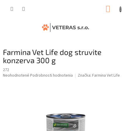
Prejsť
NÁKUP
na
obsah
KOŠÍK
Farmina Vet Life dog struvite
konzerva 300 g
272
Priemerné
Neohodnotené
Podrobnosti hodnotenia
Značka:
Farmina Vet Life
hodnotenie
produktu
je
0,0
z
5
hviezdičiek.